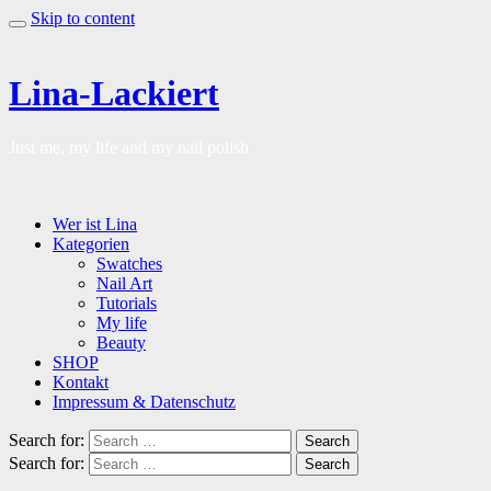
Skip to content
Lina-Lackiert
Just me, my life and my nail polish
Wer ist Lina
Kategorien
Swatches
Nail Art
Tutorials
My life
Beauty
SHOP
Kontakt
Impressum & Datenschutz
Search for:
Search
Search for:
Search