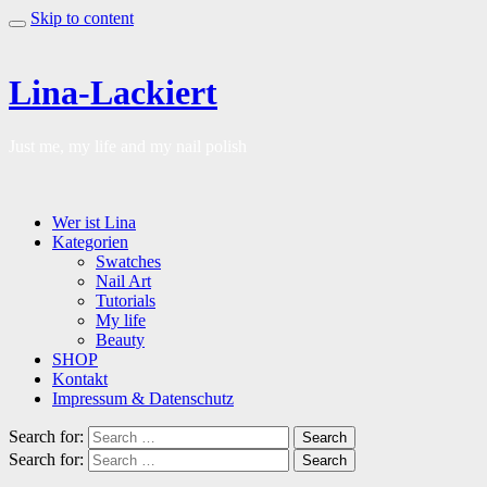
Skip to content
Lina-Lackiert
Just me, my life and my nail polish
Wer ist Lina
Kategorien
Swatches
Nail Art
Tutorials
My life
Beauty
SHOP
Kontakt
Impressum & Datenschutz
Search for:
Search
Search for:
Search