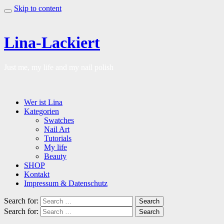
Skip to content
Lina-Lackiert
Just me, my life and my nail polish
Wer ist Lina
Kategorien
Swatches
Nail Art
Tutorials
My life
Beauty
SHOP
Kontakt
Impressum & Datenschutz
Search for:
Search
Search for:
Search