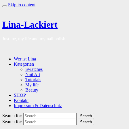
Skip to content
Lina-Lackiert
Just me, my life and my nail polish
Wer ist Lina
Kategorien
Swatches
Nail Art
Tutorials
My life
Beauty
SHOP
Kontakt
Impressum & Datenschutz
Search for:
Search
Search for:
Search