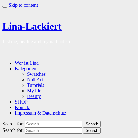
Skip to content
Lina-Lackiert
Just me, my life and my nail polish
Wer ist Lina
Kategorien
Swatches
Nail Art
Tutorials
My life
Beauty
SHOP
Kontakt
Impressum & Datenschutz
Search for:
Search
Search for:
Search