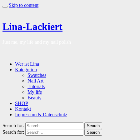
Skip to content
Lina-Lackiert
Just me, my life and my nail polish
Wer ist Lina
Kategorien
Swatches
Nail Art
Tutorials
My life
Beauty
SHOP
Kontakt
Impressum & Datenschutz
Search for:
Search
Search for:
Search