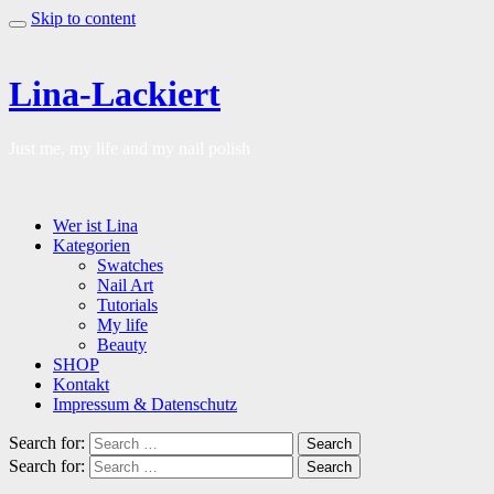
Skip to content
Lina-Lackiert
Just me, my life and my nail polish
Wer ist Lina
Kategorien
Swatches
Nail Art
Tutorials
My life
Beauty
SHOP
Kontakt
Impressum & Datenschutz
Search for:
Search
Search for:
Search