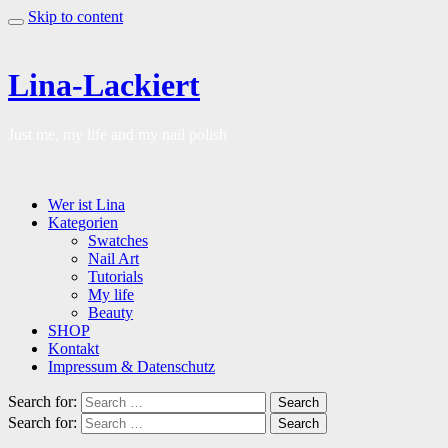
Skip to content
Lina-Lackiert
Just me, my life and my nail polish
Wer ist Lina
Kategorien
Swatches
Nail Art
Tutorials
My life
Beauty
SHOP
Kontakt
Impressum & Datenschutz
Search for:
Search
Search for:
Search