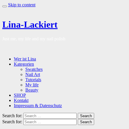
Skip to content
Lina-Lackiert
Just me, my life and my nail polish
Wer ist Lina
Kategorien
Swatches
Nail Art
Tutorials
My life
Beauty
SHOP
Kontakt
Impressum & Datenschutz
Search for:
Search
Search for:
Search