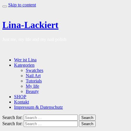
Skip to content
Lina-Lackiert
Just me, my life and my nail polish
Wer ist Lina
Kategorien
Swatches
Nail Art
Tutorials
My life
Beauty
SHOP
Kontakt
Impressum & Datenschutz
Search for:
Search
Search for:
Search