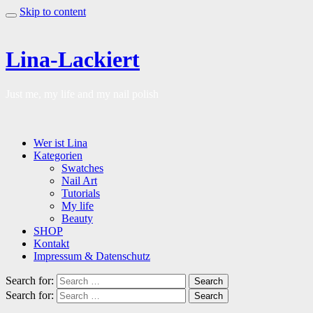
Skip to content
Lina-Lackiert
Just me, my life and my nail polish
Wer ist Lina
Kategorien
Swatches
Nail Art
Tutorials
My life
Beauty
SHOP
Kontakt
Impressum & Datenschutz
Search for:
Search
Search for:
Search