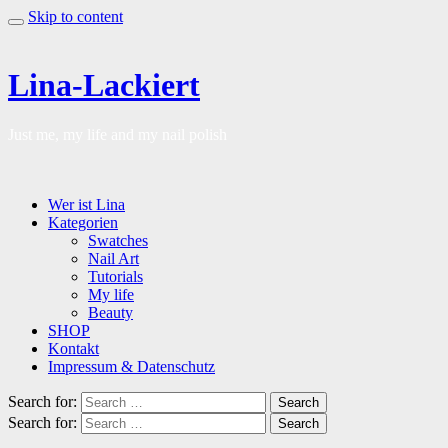
Skip to content
Lina-Lackiert
Just me, my life and my nail polish
Wer ist Lina
Kategorien
Swatches
Nail Art
Tutorials
My life
Beauty
SHOP
Kontakt
Impressum & Datenschutz
Search for:
Search
Search for:
Search