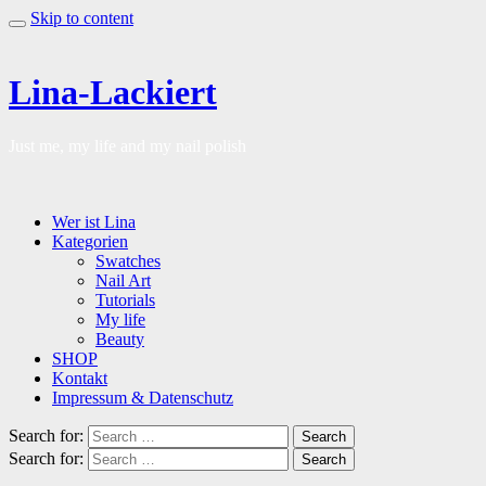
Skip to content
Lina-Lackiert
Just me, my life and my nail polish
Wer ist Lina
Kategorien
Swatches
Nail Art
Tutorials
My life
Beauty
SHOP
Kontakt
Impressum & Datenschutz
Search for:
Search
Search for:
Search