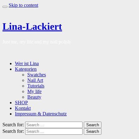
Skip to content
Lina-Lackiert
Just me, my life and my nail polish
Wer ist Lina
Kategorien
Swatches
Nail Art
Tutorials
My life
Beauty
SHOP
Kontakt
Impressum & Datenschutz
Search for:
Search
Search for:
Search