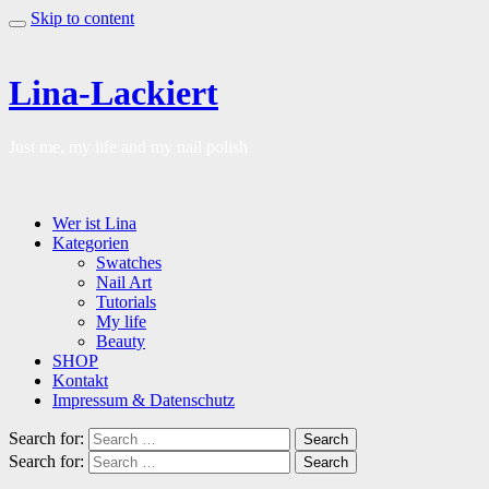
Skip to content
Lina-Lackiert
Just me, my life and my nail polish
Wer ist Lina
Kategorien
Swatches
Nail Art
Tutorials
My life
Beauty
SHOP
Kontakt
Impressum & Datenschutz
Search for:
Search
Search for:
Search