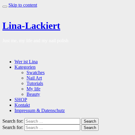
Skip to content
Lina-Lackiert
Just me, my life and my nail polish
Wer ist Lina
Kategorien
Swatches
Nail Art
Tutorials
My life
Beauty
SHOP
Kontakt
Impressum & Datenschutz
Search for:
Search
Search for:
Search