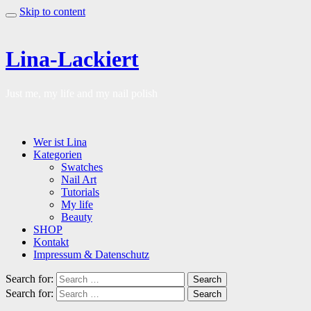
Skip to content
Lina-Lackiert
Just me, my life and my nail polish
Wer ist Lina
Kategorien
Swatches
Nail Art
Tutorials
My life
Beauty
SHOP
Kontakt
Impressum & Datenschutz
Search for:
Search
Search for:
Search