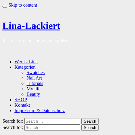
Skip to content
Lina-Lackiert
Just me, my life and my nail polish
Wer ist Lina
Kategorien
Swatches
Nail Art
Tutorials
My life
Beauty
SHOP
Kontakt
Impressum & Datenschutz
Search for:
Search
Search for:
Search