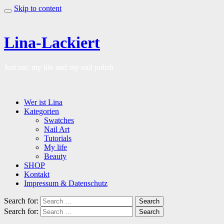
Skip to content
Lina-Lackiert
Just me, my life and my nail polish
Wer ist Lina
Kategorien
Swatches
Nail Art
Tutorials
My life
Beauty
SHOP
Kontakt
Impressum & Datenschutz
Search for:
Search
Search for:
Search