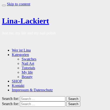
Skip to content
Lina-Lackiert
Just me, my life and my nail polish
Wer ist Lina
Kategorien
Swatches
Nail Art
Tutorials
My life
Beauty
SHOP
Kontakt
Impressum & Datenschutz
Search for:
Search
Search for:
Search