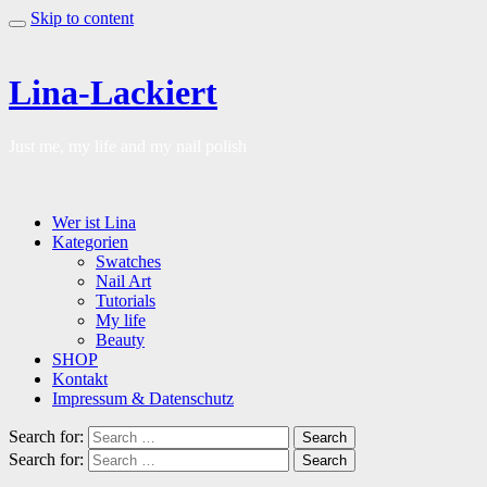
Skip to content
Lina-Lackiert
Just me, my life and my nail polish
Wer ist Lina
Kategorien
Swatches
Nail Art
Tutorials
My life
Beauty
SHOP
Kontakt
Impressum & Datenschutz
Search for:
Search
Search for:
Search