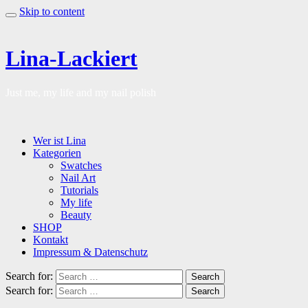
Skip to content
Lina-Lackiert
Just me, my life and my nail polish
Wer ist Lina
Kategorien
Swatches
Nail Art
Tutorials
My life
Beauty
SHOP
Kontakt
Impressum & Datenschutz
Search for:
Search
Search for:
Search