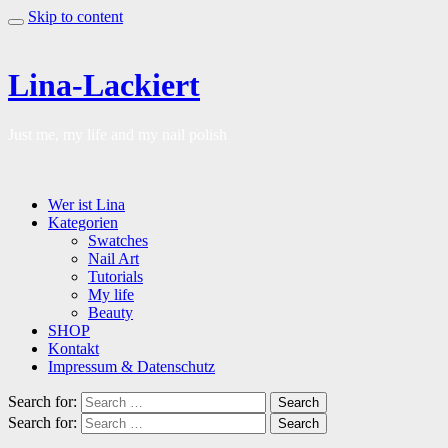
Skip to content
Lina-Lackiert
Just me, my life and my nail polish
Wer ist Lina
Kategorien
Swatches
Nail Art
Tutorials
My life
Beauty
SHOP
Kontakt
Impressum & Datenschutz
Search for:
Search
Search for:
Search