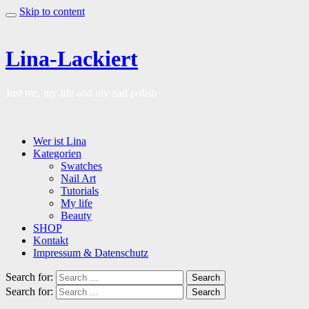
Skip to content
Lina-Lackiert
Just me, my life and my nail polish
Wer ist Lina
Kategorien
Swatches
Nail Art
Tutorials
My life
Beauty
SHOP
Kontakt
Impressum & Datenschutz
Search for:
Search
Search for:
Search