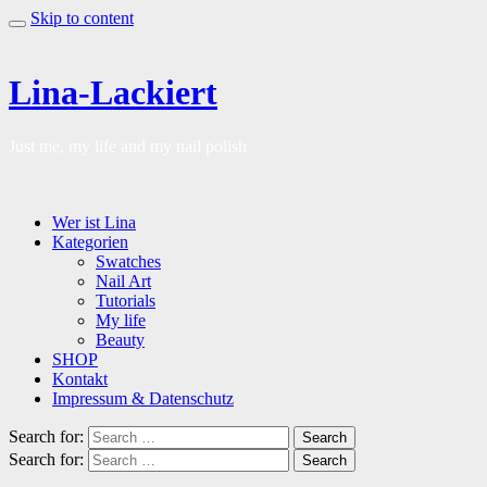
Skip to content
Lina-Lackiert
Just me, my life and my nail polish
Wer ist Lina
Kategorien
Swatches
Nail Art
Tutorials
My life
Beauty
SHOP
Kontakt
Impressum & Datenschutz
Search for:
Search
Search for:
Search