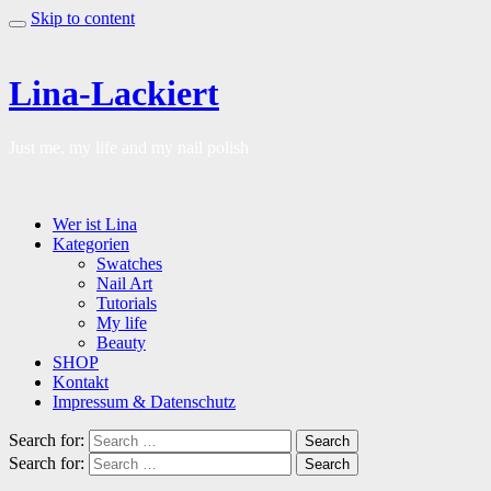
Skip to content
Lina-Lackiert
Just me, my life and my nail polish
Wer ist Lina
Kategorien
Swatches
Nail Art
Tutorials
My life
Beauty
SHOP
Kontakt
Impressum & Datenschutz
Search for:
Search
Search for:
Search