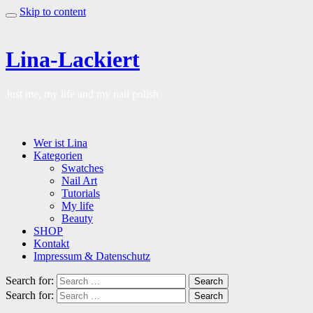
Skip to content
Lina-Lackiert
Just me, my life and my nail polish
Wer ist Lina
Kategorien
Swatches
Nail Art
Tutorials
My life
Beauty
SHOP
Kontakt
Impressum & Datenschutz
Search for:
Search
Search for:
Search