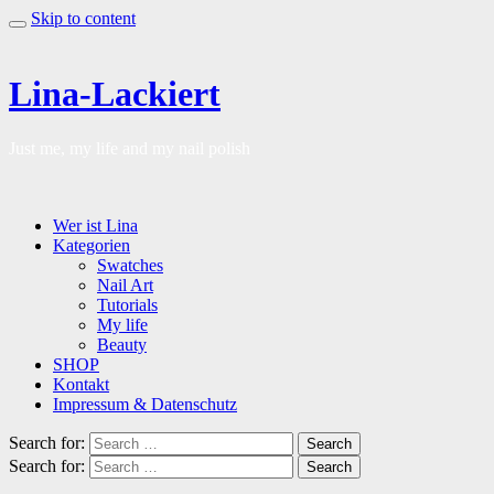
Skip to content
Lina-Lackiert
Just me, my life and my nail polish
Wer ist Lina
Kategorien
Swatches
Nail Art
Tutorials
My life
Beauty
SHOP
Kontakt
Impressum & Datenschutz
Search for:
Search
Search for:
Search