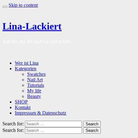
Skip to content
Lina-Lackiert
Just me, my life and my nail polish
Wer ist Lina
Kategorien
Swatches
Nail Art
Tutorials
My life
Beauty
SHOP
Kontakt
Impressum & Datenschutz
Search for:
Search
Search for:
Search