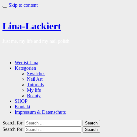
Skip to content
Lina-Lackiert
Just me, my life and my nail polish
Wer ist Lina
Kategorien
Swatches
Nail Art
Tutorials
My life
Beauty
SHOP
Kontakt
Impressum & Datenschutz
Search for:
Search
Search for:
Search