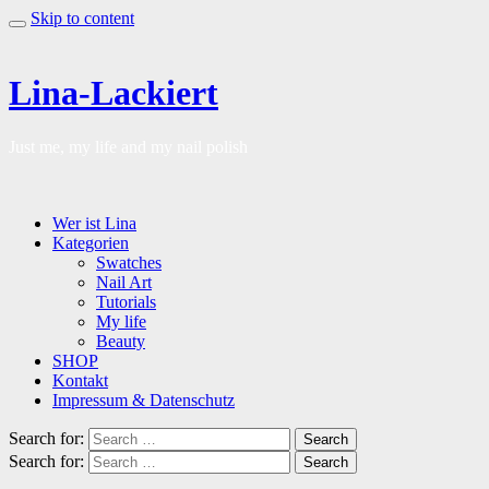
Skip to content
Lina-Lackiert
Just me, my life and my nail polish
Wer ist Lina
Kategorien
Swatches
Nail Art
Tutorials
My life
Beauty
SHOP
Kontakt
Impressum & Datenschutz
Search for:
Search
Search for:
Search