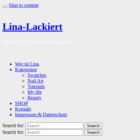
Skip to content
Lina-Lackiert
Just me, my life and my nail polish
Wer ist Lina
Kategorien
Swatches
Nail Art
Tutorials
My life
Beauty
SHOP
Kontakt
Impressum & Datenschutz
Search for:
Search
Search for:
Search