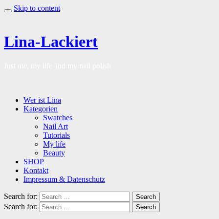
Skip to content
Lina-Lackiert
Just me, my life and my nail polish
Wer ist Lina
Kategorien
Swatches
Nail Art
Tutorials
My life
Beauty
SHOP
Kontakt
Impressum & Datenschutz
Search for:
Search
Search for:
Search