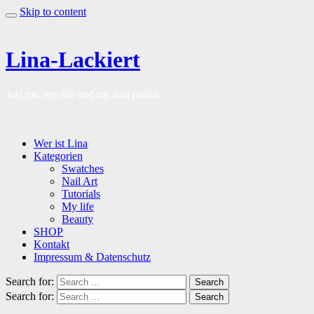
Skip to content
Lina-Lackiert
Just me, my life and my nail polish
Wer ist Lina
Kategorien
Swatches
Nail Art
Tutorials
My life
Beauty
SHOP
Kontakt
Impressum & Datenschutz
Search for:
Search
Search for:
Search