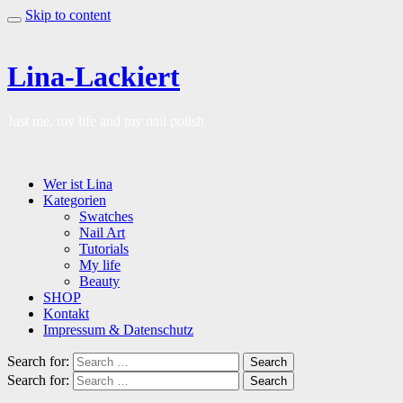
Skip to content
Lina-Lackiert
Just me, my life and my nail polish
Wer ist Lina
Kategorien
Swatches
Nail Art
Tutorials
My life
Beauty
SHOP
Kontakt
Impressum & Datenschutz
Search for:
Search
Search for:
Search