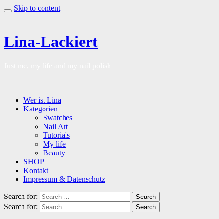
Skip to content
Lina-Lackiert
Just me, my life and my nail polish
Wer ist Lina
Kategorien
Swatches
Nail Art
Tutorials
My life
Beauty
SHOP
Kontakt
Impressum & Datenschutz
Search for:
Search
Search for:
Search