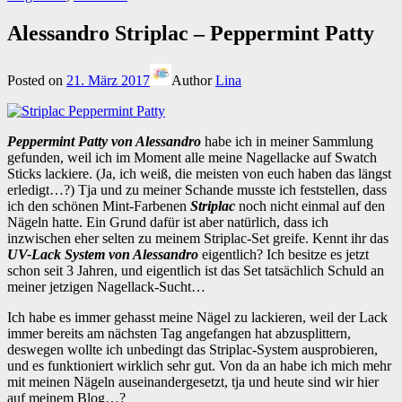
Alessandro Striplac – Peppermint Patty
Posted on
21. März 2017
Author
Lina
Peppermint Patty von Alessandro
habe ich in meiner Sammlung
gefunden, weil ich im Moment alle meine Nagellacke auf Swatch
Sticks lackiere. (Ja, ich weiß, die meisten von euch haben das längst
erledigt…?) Tja und zu meiner Schande musste ich feststellen, dass
ich den schönen Mint-Farbenen
Striplac
noch nicht einmal auf den
Nägeln hatte. Ein Grund dafür ist aber natürlich, dass ich
inzwischen eher selten zu meinem Striplac-Set greife. Kennt ihr das
UV-Lack System von Alessandro
eigentlich? Ich besitze es jetzt
schon seit 3 Jahren, und eigentlich ist das Set tatsächlich Schuld an
meiner jetzigen Nagellack-Sucht…
Ich habe es immer gehasst meine Nägel zu lackieren, weil der Lack
immer bereits am nächsten Tag angefangen hat abzusplittern,
deswegen wollte ich unbedingt das Striplac-System ausprobieren,
und es funktioniert wirklich sehr gut. Von da an habe ich mich mehr
mit meinen Nägeln auseinandergesetzt, tja und heute sind wir hier
auf meinem Blog…?