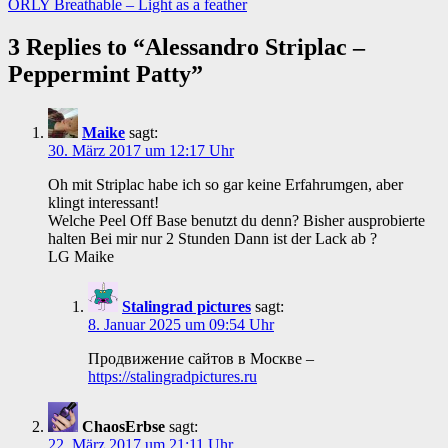
ORLY Breathable – Light as a feather
3 Replies to “
Alessandro Striplac –
Peppermint Patty
”
Maike
sagt:
30. März 2017 um 12:17 Uhr
Oh mit Striplac habe ich so gar keine Erfahrumgen, aber
klingt interessant!
Welche Peel Off Base benutzt du denn? Bisher ausprobierte
halten Bei mir nur 2 Stunden Dann ist der Lack ab ?
LG Maike
Stalingrad pictures
sagt:
8. Januar 2025 um 09:54 Uhr
Продвижение сайтов в Москве –
https://stalingradpictures.ru
ChaosErbse
sagt:
22. März 2017 um 21:11 Uhr