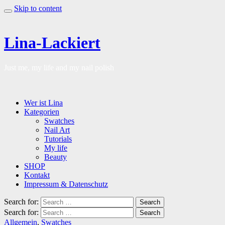
Skip to content
Lina-Lackiert
Just me, my life and my nail polish
Wer ist Lina
Kategorien
Swatches
Nail Art
Tutorials
My life
Beauty
SHOP
Kontakt
Impressum & Datenschutz
Search for:
Search
Search for:
Search
Allgemein
,
Swatches