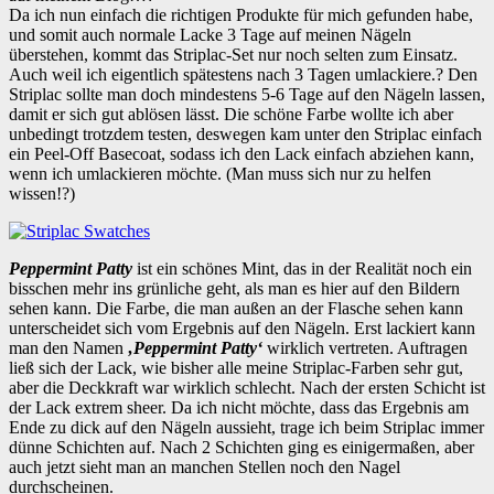
Da ich nun einfach die richtigen Produkte für mich gefunden habe,
und somit auch normale Lacke 3 Tage auf meinen Nägeln
überstehen, kommt das Striplac-Set nur noch selten zum Einsatz.
Auch weil ich eigentlich spätestens nach 3 Tagen umlackiere.? Den
Striplac sollte man doch mindestens 5-6 Tage auf den Nägeln lassen,
damit er sich gut ablösen lässt. Die schöne Farbe wollte ich aber
unbedingt trotzdem testen, deswegen kam unter den Striplac einfach
ein Peel-Off Basecoat, sodass ich den Lack einfach abziehen kann,
wenn ich umlackieren möchte. (Man muss sich nur zu helfen
wissen!?)
Peppermint Patty
ist ein schönes Mint, das in der Realität noch ein
bisschen mehr ins grünliche geht, als man es hier auf den Bildern
sehen kann. Die Farbe, die man außen an der Flasche sehen kann
unterscheidet sich vom Ergebnis auf den Nägeln. Erst lackiert kann
man den Namen
‚Peppermint Patty‘
wirklich vertreten. Auftragen
ließ sich der Lack, wie bisher alle meine Striplac-Farben sehr gut,
aber die Deckkraft war wirklich schlecht. Nach der ersten Schicht ist
der Lack extrem sheer. Da ich nicht möchte, dass das Ergebnis am
Ende zu dick auf den Nägeln aussieht, trage ich beim Striplac immer
dünne Schichten auf. Nach 2 Schichten ging es einigermaßen, aber
auch jetzt sieht man an manchen Stellen noch den Nagel
durchscheinen.